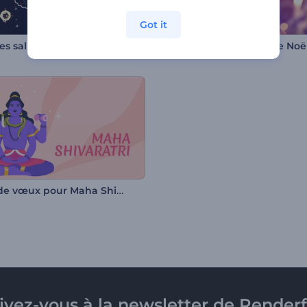
Got it
es salutations de Noël
Diaporama de la fête de Noë
Vidéo de vœux pour Maha Shivratri
rivez-vous à la newsletter de Renderf