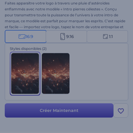
Faites apparaître votre logo à travers une pluie d’astéroïdes
enflammés avec notre modèle « Intro pierres célestes ». Conçu
pour transmettre toute la puissance de l’univers à votre intro de
marque, ce modèle est parfait pour marquer les esprits. C’est rapide
et facile — importez votre logo, tapez le nom de votre entreprise et
votre slogan, puis choisissez une musique de fond. Parfait pour les
16:9
9:16
1:1
vidéos de science-fiction, les intros technologiques, les
présentations épiques et autres projets sur le thème de l’espace.
Styles disponibles
(2)
Essayez-le dès maintenant !
Créer Maintenant