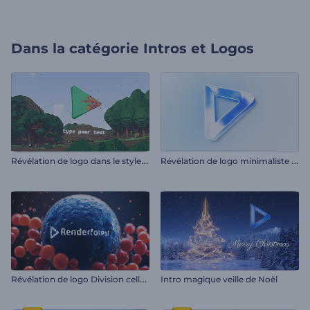
Dans la catégorie
Intros et Logos
R
évélation de logo dans le style Minecraft
R
évélation de logo minimaliste et brillant
R
évélation de logo Division cellulaire
Intro magique veille de Noël