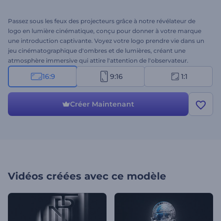
Passez sous les feux des projecteurs grâce à notre révélateur de
logo en lumière cinématique, conçu pour donner à votre marque
une introduction captivante. Voyez votre logo prendre vie dans un
jeu cinématographique d'ombres et de lumières, créant une
atmosphère immersive qui attire l'attention de l'observateur.
Ajoutez le logo de votre marque, tapez un slogan convaincant et
16:9
9:16
1:1
sélectionnez une musique de fond parmi nos différentes pistes
musicales pour créer l'ambiance parfaite. Idéal pour les
introductions cinématographiques, les ouvertures de
Créer Maintenant
présentations, les lancements de produits ou tout autre projet
nécessitant une introduction inoubliable. Créez dès maintenant et
faites briller votre logo comme jamais !
Vidéos créées avec ce modèle