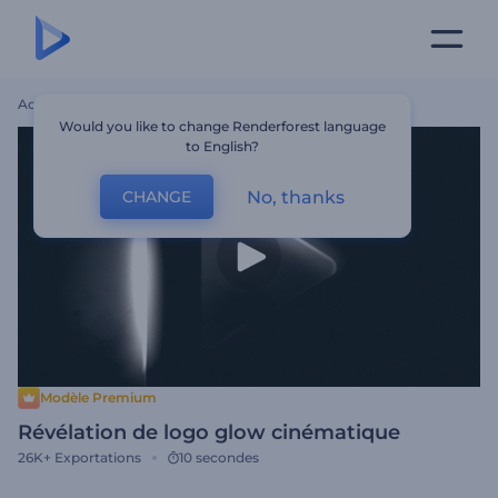
Accueil
Modèles
Révélation De Logo Glow Cinématique
Would you like to change Renderforest language
to English?
No, thanks
CHANGE
Modèle Premium
Révélation de logo glow cinématique
26K+
Exportations
10 secondes