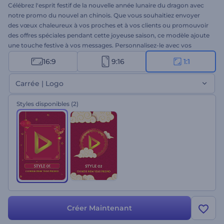
Célébrez l'esprit festif de la nouvelle année lunaire du dragon avec
notre promo du nouvel an chinois. Que vous souhaitiez envoyer
des vœux chaleureux à vos proches et à vos clients ou promouvoir
des offres spéciales pendant cette joyeuse saison, ce modèle ajoute
une touche festive à vos messages. Personnalisez-le avec vos
fichiers multimédias, des vœux sincères et une musique
16:9
9:16
1:1
dynamique pour créer une vidéo promotionnelle mémorable.
Créez dès maintenant et apportez la joie du Nouvel An chinois à
Carrée | Logo
votre public !
Styles disponibles
(2)
Créer Maintenant