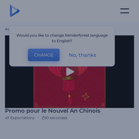
Accueil
Modèles
Promo Pour Le Nouvel An Chinois
Would you like to change Renderforest language
to English?
No, thanks
CHANGE
Promo pour le Nouvel An Chinois
47
Exportations
10 secondes