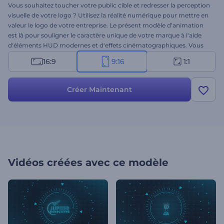
Vous souhaitez toucher votre public cible et redresser la perception
visuelle de votre logo ? Utilisez la réalité numérique pour mettre en
valeur le logo de votre entreprise. Le présent modèle d’animation
est là pour souligner le caractère unique de votre marque à l'aide
d'éléments HUD modernes et d'effets cinématographiques. Vous
n'avez qu'à télécharger votre logo, modifier votre texte dans la
16:9
9:16
1:1
ligne de temps et prévisualiser. Essayez dès aujourd'hui !
Créer Maintenant
Vidéos créées avec ce modèle