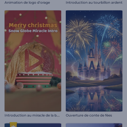
Animation de logo d'orage
Introduction au tourbillon ardent
I
ntroduction au miracle de la boule à neige
Ouverture de conte de fées