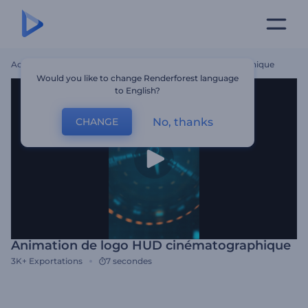
Accueil
Modèles
Animation De Logo HUD Cinématographique
Would you like to change Renderforest language
to English?
No, thanks
CHANGE
Animation de logo HUD cinématographique
3K+
Exportations
7 secondes