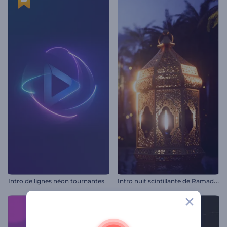
I
ntro nuit scintillante de Ramadan
Intro de lignes néon tournantes