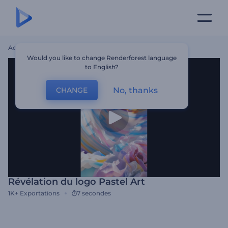
Accueil
Modèles
Révélation Du Logo Pastel Art
Would you like to change Renderforest language
to English?
No, thanks
CHANGE
Révélation du logo Pastel Art
1K+
Exportations
7 secondes