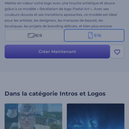
Mettez en valeur votre logo avec une touche artistique et douce
grâce à ce modèle « Révélation de logo Pastel Art ». Avec ses
couleurs douces et ses transitions apaisantes, ce modèle est idéal
pour les artistes, les designers, les marques de beauté, les
boutiques, les projets de branding délicats, et bien plus encore.
Facile à utiliser et rapide à créer, il vous permet de personnaliser
16:9
9:16
votre logo et votre slogan, et d'adapter l'ambiance à votre
musique. Créez dès maintenant et faites une première impression
douce, élégante et inoubliable !
Créer Maintenant
Dans la catégorie
Intros et Logos