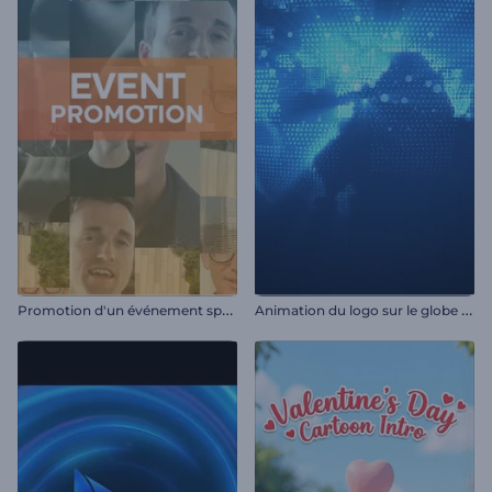
P
romotion d'un événement spécial
A
nimation du logo sur le globe numérique