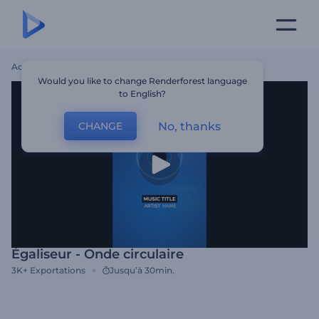
Accueil
Modèles
Égaliseur - Onde Circulaire
Would you like to change Renderforest language
to English?
No, thanks
CHANGE
Égaliseur - Onde circulaire
3K+
Exportations
Jusqu’à 30min.