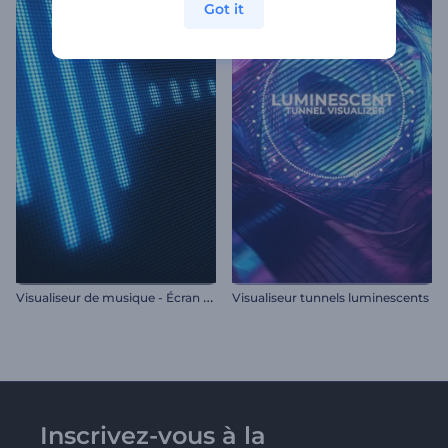
Got it
V
isualiseur de musique - Écran LCD
Visualiseur tunnels luminescents
Inscrivez-vous à la