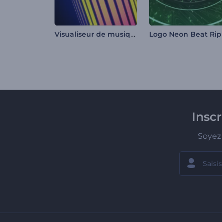
Visualiseur de musique de cassette rétro
Insc
Soyez 