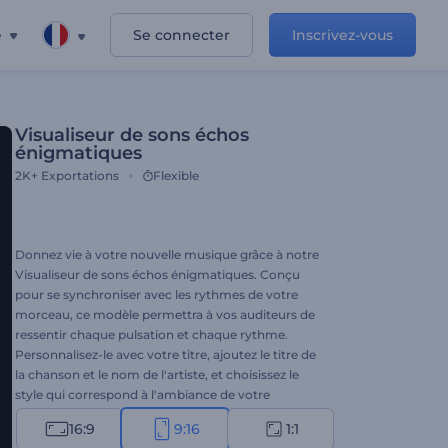
e
Se connecter
Inscrivez-vous
Visualiseur de sons échos
énigmatiques
2K+
Exportations
Flexible
Donnez vie à votre nouvelle musique grâce à notre
Visualiseur de sons échos énigmatiques. Conçu
pour se synchroniser avec les rythmes de votre
morceau, ce modèle permettra à vos auditeurs de
ressentir chaque pulsation et chaque rythme.
Personnalisez-le avec votre titre, ajoutez le titre de
la chanson et le nom de l'artiste, et choisissez le
style qui correspond à l'ambiance de votre
musique. Ce modèle est parfait pour les nouvelles
16:9
9:16
1:1
sorties de single, les promotions d'albums de