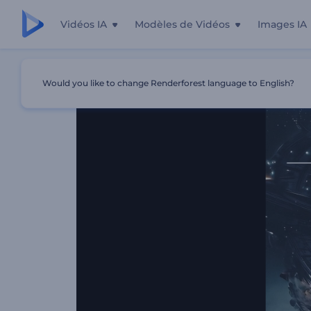
Vidéos IA
Modèles de Vidéos
Images IA
Accueil
Modèles
Visualiseur De Sons Échos Énigmatiq
Would you like to change Renderforest language to English?