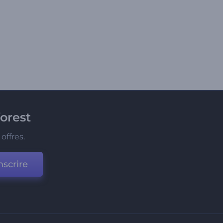
orest
offres.
nscrire