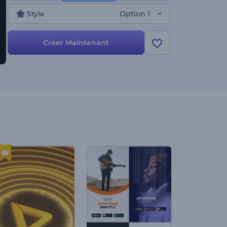
musique, les présentations de pochettes, les
Style
Option 1
événements musicaux et bien plus encore. Créez
dès maintenant et augmentez le nombre de vos
fans de musique !
Créer Maintenant