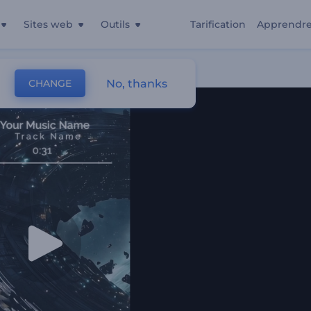
Sites web
Outils
Tarification
Apprendr
ues
No, thanks
CHANGE