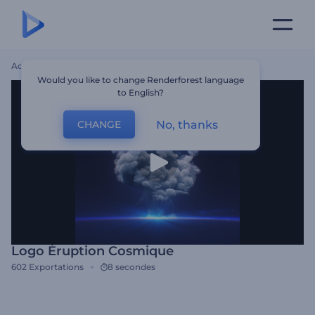
Accueil
Modèles
Logo Éruption Cosmique
Would you like to change Renderforest language
to English?
No, thanks
CHANGE
Logo Éruption Cosmique
602
Exportations
8 secondes