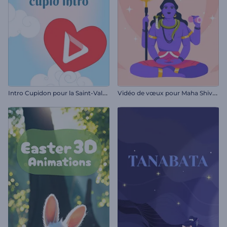
I
ntro Cupidon pour la Saint-Valentin
V
idéo de vœux pour Maha Shivratri