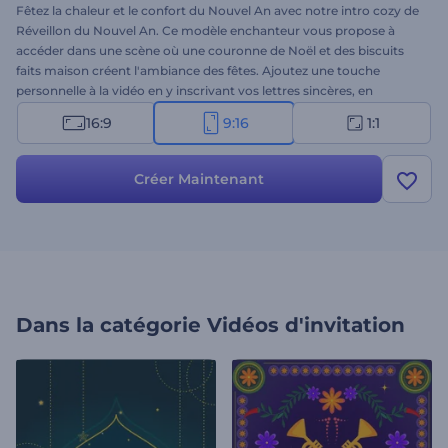
Fêtez la chaleur et le confort du Nouvel An avec notre intro cozy de
Réveillon du Nouvel An. Ce modèle enchanteur vous propose à
accéder dans une scène où une couronne de Noël et des biscuits
faits maison créent l'ambiance des fêtes. Ajoutez une touche
personnelle à la vidéo en y inscrivant vos lettres sincères, en
ajoutant votre logo et en mettant une musique de fond festive.
16:9
9:16
1:1
Utilisez ce modèle pour vos intros de Nouvel An, vos invitations aux
fêtes, vos vidéos de bienvenue, vos intros de présentation et tout
autre projet nécessitant une touche chaleureuse. Essayez-la dès
Créer Maintenant
maintenant et propagez la joie de la saison avec les gens qui vous
entourent !
Dans la catégorie
Vidéos d'invitation