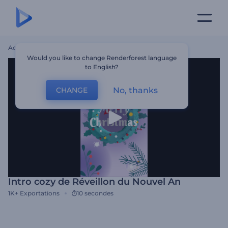
Accueil
Modèles
Intro Cozy De Réveillon Du Nouvel An
Would you like to change Renderforest language
to English?
No, thanks
CHANGE
Intro cozy de Réveillon du Nouvel An
1K+
Exportations
10 secondes