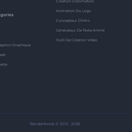
Création D'animation
Animation Du Logo
gories
Concepteur D'intro
o
Générateur De Texte Animé
Outil De Création Vidéo
eption Graphique
Web
ette
Renderforest © 2013 - 2026