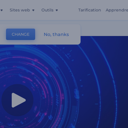
Sites web
Outils
Tarification
Apprendr
No, thanks
CHANGE