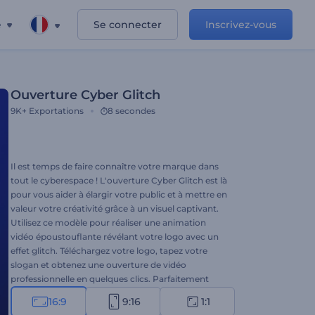
e
Se connecter
Inscrivez-vous
Ouverture Cyber Glitch
9K+
Exportations
8 secondes
Il est temps de faire connaître votre marque dans
tout le cyberespace ! L'ouverture Cyber Glitch est là
pour vous aider à élargir votre public et à mettre en
valeur votre créativité grâce à un visuel captivant.
Utilisez ce modèle pour réaliser une animation
vidéo époustouflante révélant votre logo avec un
effet glitch. Téléchargez votre logo, tapez votre
slogan et obtenez une ouverture de vidéo
professionnelle en quelques clics. Parfaitement
adapté à la promotion de marques, aux publicités
16:9
9:16
1:1
télévisées, aux présentations d'entreprises