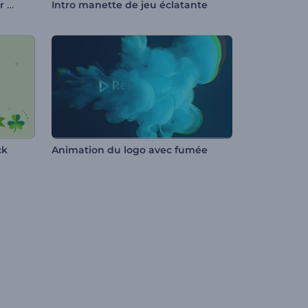
Dévoilement du logo d'Easter Clay
Intro manette de jeu éclatante
ck
Animation du logo avec fumée