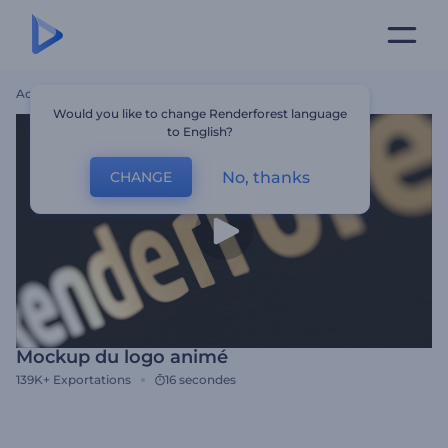
Accueil
Modèles
Mockup Du Logo Animé
Would you like to change Renderforest language
to English?
No, thanks
CHANGE
Mockup du logo animé
139K+
Exportations
16 secondes