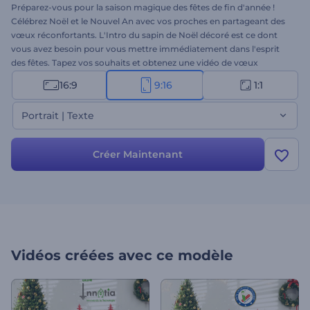
Préparez-vous pour la saison magique des fêtes de fin d'année !
Célébrez Noël et le Nouvel An avec vos proches en partageant des
vœux réconfortants. L'Intro du sapin de Noël décoré est ce dont
vous avez besoin pour vous mettre immédiatement dans l'esprit
des fêtes. Tapez vos souhaits et obtenez une vidéo de vœux
professionnelle en quelques minutes. Parfaitement adapté aux
16:9
9:16
1:1
intros de vacances, aux salutations vidéo, aux publicités du Nouvel
An et de Noël, aux invitations à des fêtes et à bien d'autres projets.
Portrait | Texte
Essayez-le dès maintenant !
Créer Maintenant
Vidéos créées avec ce modèle