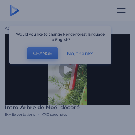
Accueil
Modèles
Intro Arbre De Noël Décoré
Would you like to change Renderforest language
to English?
No, thanks
CHANGE
Intro Arbre de Noël décoré
1K+
Exportations
10 secondes