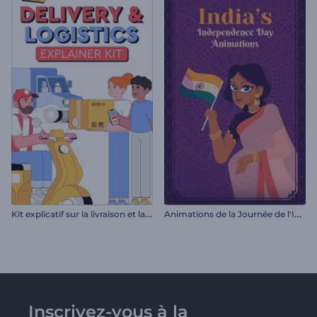
K
it explicatif sur la livraison et la logistique
A
nimations de la Journée de l'Indépendance de l'Inde
Inscrivez-vous à la