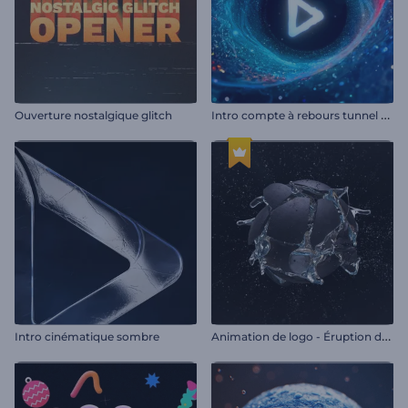
I
ntro compte à rebours tunnel cosmique
Ouverture nostalgique glitch
A
nimation de logo - Éruption de la sphère
Intro cinématique sombre