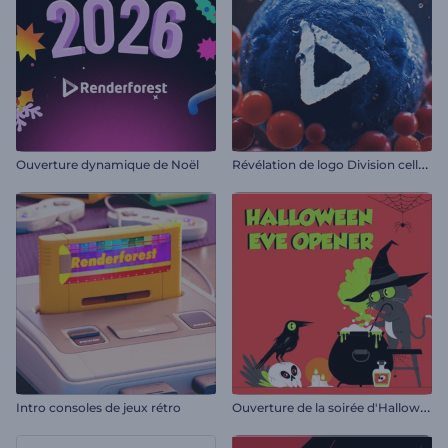
R
évélation de logo Division cellulaire
Ouverture dynamique de Noël
O
uverture de la soirée d'Halloween
Intro consoles de jeux rétro