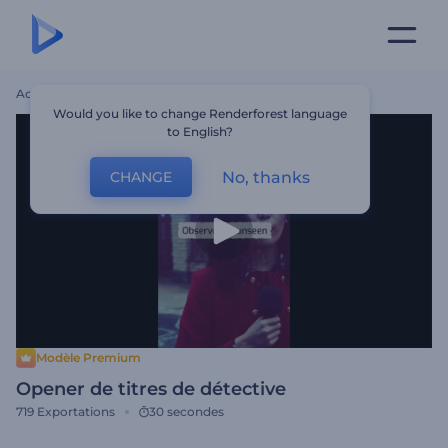
Accueil
Modèles
Opener De Titres De Détective
Would you like to change Renderforest language
to English?
No, thanks
CHANGE
Modèle Premium
Opener de titres de détective
719
Exportations
30 secondes