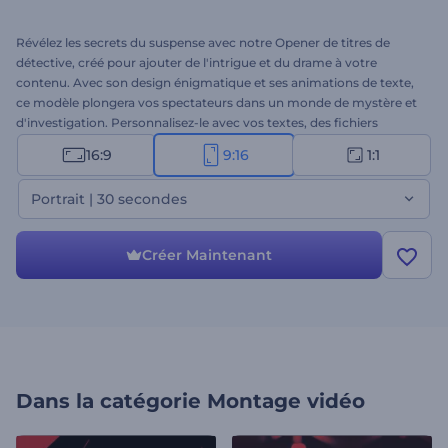
Révélez les secrets du suspense avec notre Opener de titres de
détective, créé pour ajouter de l'intrigue et du drame à votre
contenu. Avec son design énigmatique et ses animations de texte,
ce modèle plongera vos spectateurs dans un monde de mystère et
d'investigation. Personnalisez-le avec vos textes, des fichiers
multimédias sur le thème des détectives et une musique de fond
16:9
9:16
1:1
pour créer une atmosphère cinématographique qui laissera une
impression durable. Parfait pour les bandes-annonces, les teasers,
Portrait | 30 secondes
les openers de titres, les intros de documentaires et tout projet
nécessitant une touche de mystère et de suspense. Essayez-le dès
maintenant !
Créer Maintenant
Dans la catégorie
Montage vidéo