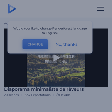
Accueil
Modèles
Diaporama Minimaliste De Rêveurs
Would you like to change Renderforest language
to English?
No, thanks
CHANGE
Diaporama minimaliste de rêveurs
20
scènes
334
Exportations
Flexible