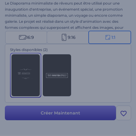
Le Diaporama minimaliste de rêveurs peut être utilisé pour une
inauguration d'entreprise, un événement spécial, une promotion
minimaliste, un simple diaporama, un voyage ou encore comme
galerie. Le projet est réalisé dans un style d'animation avec des
formes complexes qui superposent et affichent des images, pour
une vidéo simple mais attrayante. Ce modèle dispose de texte et de
16:9
9:16
1:1
musique personnalisables, ainsi que de tous les outils nécessaires
pour réaliser une vidéo véritablement personnalisée. Déposez votre
Styles disponibles
(2)
image ou vidéo, modifiez le texte, ajoutez ou choisissez de la
musique, et profitez du résultat !
Créer Maintenant