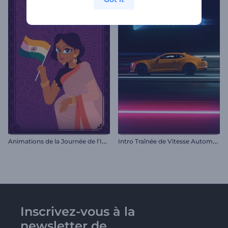
A
nimations de la Journée de l'Indépendance de l'Inde
I
ntro Traînée de Vitesse Automobile
Inscrivez-vous à la
newsletter de