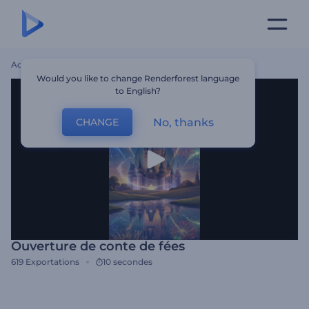
Accueil
Modèles
Ouverture De Conte De Fées
Would you like to change Renderforest language
to English?
No, thanks
CHANGE
Ouverture de conte de fées
619
Exportations
10 secondes