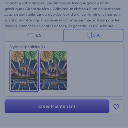
Donnez à votre histoire une dimension féerique grâce à notre
générique « Conte de fées ». Admirez un château illuminé se dresser
sous un ciel étoilé, tandis que des feux d'artifice illuminent l'horizon,
avant que votre logo n'apparaisse comme par magie. Idéal pour les
bandes-annonces de contes de fées, les génériques d'ouverture
cinématographiques, les intros magiques, les vidéos narratives et
16:9
9:16
autres présentations enchanteresses. Personnalisez-le en quelques
minutes en ajoutant votre logo, votre slogan et votre musique de
Styles disponibles
(2)
fond. Créez une intro cinématographique dès maintenant !
Créer Maintenant