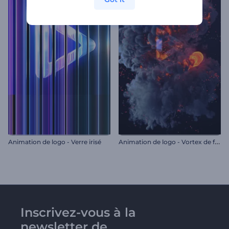
A
nimation de logo - Vortex de feu
Animation de logo - Verre irisé
Inscrivez-vous à la
newsletter de