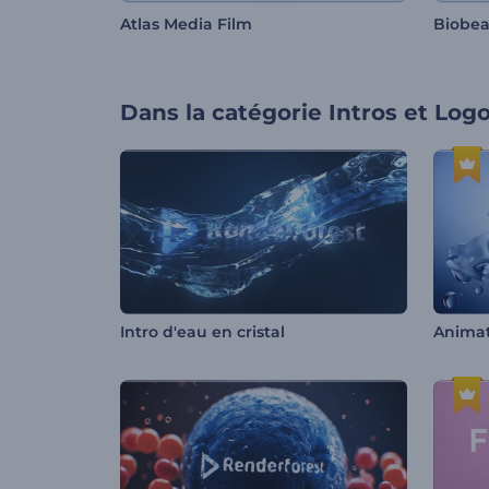
Atlas Media Film
Biobea
Dans la catégorie
Intros et Log
Intro d'eau en cristal
Animat