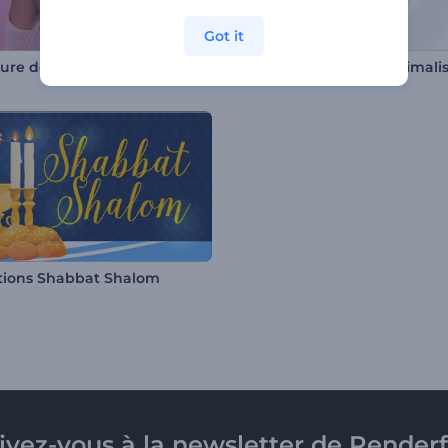
Got it
ure de la mode
Révélation de logo minimali
ions Shabbat Shalom
rivez-vous à la newsletter de Renderf