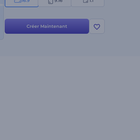
16:9
9:16
1:1
Créer Maintenant