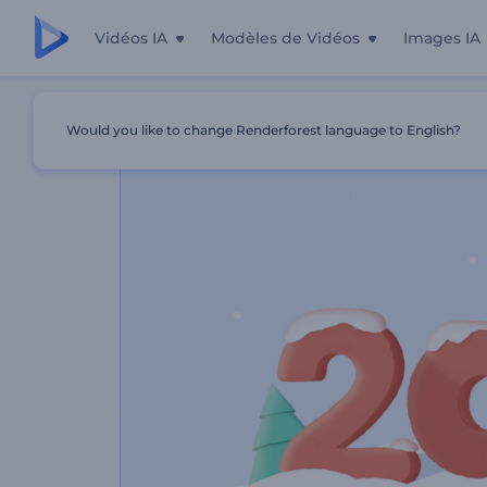
Vidéos IA
Modèles de Vidéos
Images IA
Accueil
Modèles
Voyage Festif De L'arbre De Noël
Would you like to change Renderforest language to English?