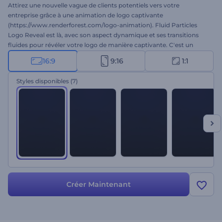
Attirez une nouvelle vague de clients potentiels vers votre
entreprise grâce à une animation de logo captivante
(https://www.renderforest.com/logo-animation). Fluid Particles
Logo Reveal est là, avec son aspect dynamique et ses transitions
fluides pour révéler votre logo de manière captivante. C'est un
excellent moyen de présenter votre marque et d'avoir un impact
16:9
9:16
1:1
puissant sur votre public cible. Il vous suffit de télécharger votre
logo, de saisir votre slogan et d'attendre quelques minutes pour
Styles disponibles
(7)
obtenir une animation professionnelle. Idéal pour les promotions
de nouvelles marques, les présentations d'entreprises, les spots
télévisés, les présentations de produits et bien plus encore. Essayez-
le dès maintenant !
Créer Maintenant