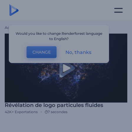
Accueil
Modèles
Révélation De Logo Particules Fluides
Would you like to change Renderforest language
to English?
No, thanks
CHANGE
Révélation de logo particules fluides
42K+
Exportations
7 secondes