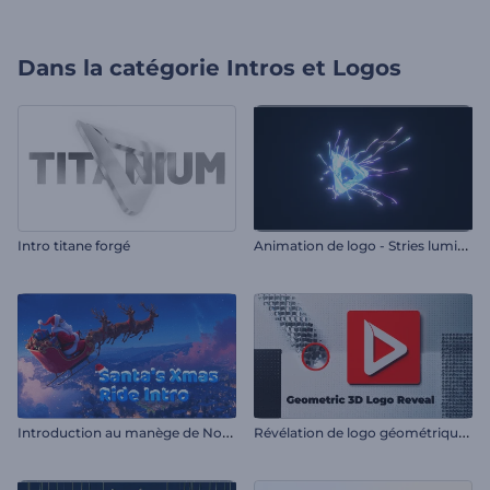
Dans la catégorie
Intros et Logos
A
nimation de logo - Stries lumineuses
Intro titane forgé
I
ntroduction au manège de Noël du Père Noël
R
évélation de logo géométrique 3D