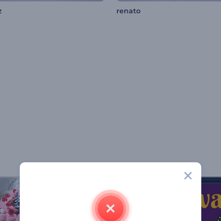
z
renato