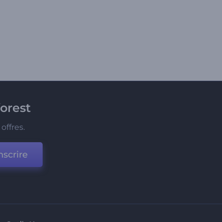
orest
offres.
nscrire