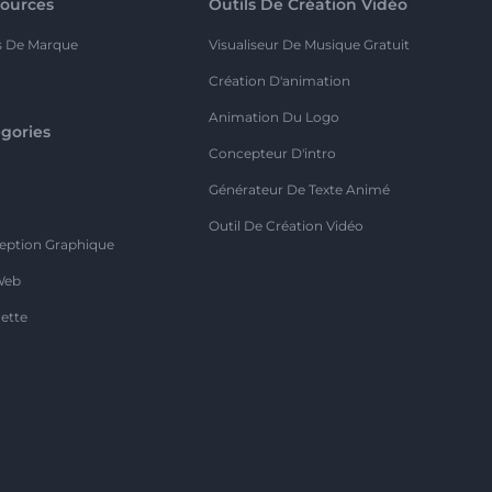
ources
Outils De Création Vidéo
s De Marque
Visualiseur De Musique Gratuit
Création D'animation
Animation Du Logo
gories
Concepteur D'intro
o
Générateur De Texte Animé
Outil De Création Vidéo
eption Graphique
Web
ette