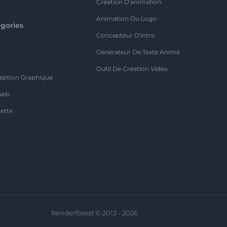
Création D'animation
Animation Du Logo
gories
Concepteur D'intro
o
Générateur De Texte Animé
Outil De Création Vidéo
eption Graphique
Web
ette
Renderforest © 2013 - 2026