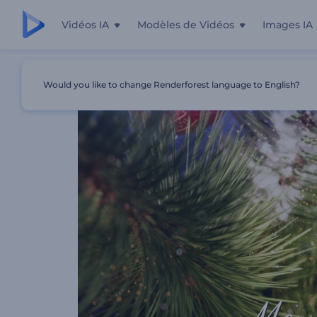
Vidéos IA
Modèles de Vidéos
Images IA
Accueil
Modèles
Intro Ornements De Noël Scintillants
Would you like to change Renderforest language to English?