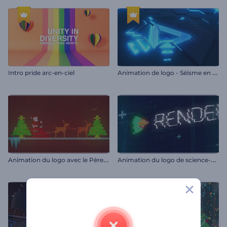
A
nimation de logo - Séisme en néon
Intro pride arc-en-ciel
A
nimation du logo avec le Père Noël
A
nimation du logo de science-fiction