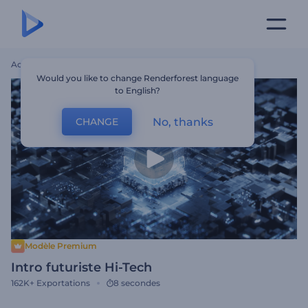
Accueil
Modèles
Intro Futuriste Hi-Tech
Would you like to change Renderforest language
to English?
No, thanks
CHANGE
Modèle Premium
Intro futuriste Hi-Tech
162K+
Exportations
8 secondes