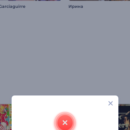
Garciaguirre
Ирина