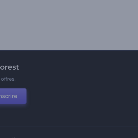
orest
offres.
nscrire