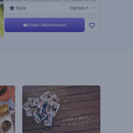
de famille, aux histoires d'amour, aux présentations
de mariage et bien plus encore. Étonnez vos bien-
Style
Option 1
aimés avec un message vidéo unique !
Créer Maintenant