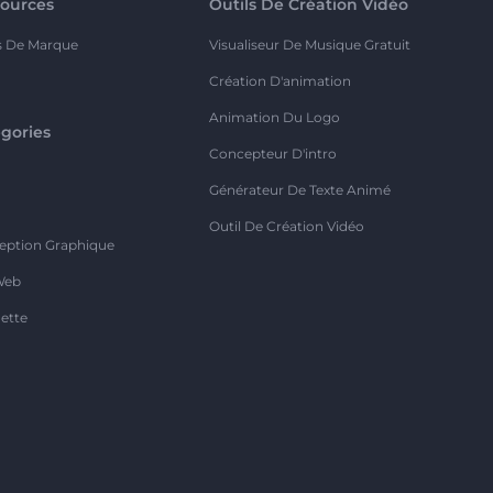
ources
Outils De Création Vidéo
s De Marque
Visualiseur De Musique Gratuit
Création D'animation
Animation Du Logo
gories
Concepteur D'intro
o
Générateur De Texte Animé
Outil De Création Vidéo
eption Graphique
Web
ette