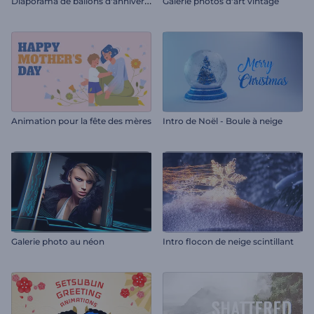
D
iaporama de ballons d'anniversaire
Galerie photos d'art vintage
Animation pour la fête des mères
Intro de Noël - Boule à neige
Galerie photo au néon
Intro flocon de neige scintillant