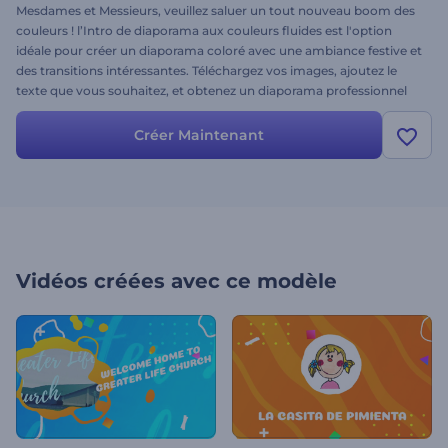
Mesdames et Messieurs, veuillez saluer un tout nouveau boom des
couleurs ! l’Intro de diaporama aux couleurs fluides est l'option
idéale pour créer un diaporama coloré avec une ambiance festive et
des transitions intéressantes. Téléchargez vos images, ajoutez le
texte que vous souhaitez, et obtenez un diaporama professionnel
en quelques minutes. N'oubliez pas d'ajouter un titre accrocheur et
positif pour compléter votre projet. Convient parfaitement pour les
Créer Maintenant
présentations, les publicités télévisées, les diaporamas de
bienvenue et pour bien d'autres choses encore. Essayez dès
maintenant, et l'humeur festive de votre public est garantie !
Vidéos créées avec ce modèle