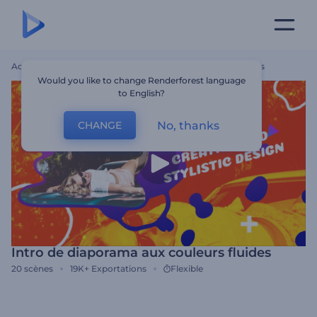
Accueil
Modèles
Intro De Diaporama Aux Couleurs Fluides
Would you like to change Renderforest language
to English?
No, thanks
CHANGE
Intro de diaporama aux couleurs fluides
20
scènes
19K+
Exportations
Flexible