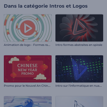
Dans la catégorie
Intros et Logos
A
nimation de logo - Formes rapides
Intro formes abstraites en spirale
P
romo pour le Nouvel An Chinois
I
ntro sur l'informatique en nuage et l'hébergement