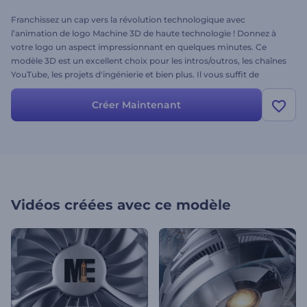
Franchissez un cap vers la révolution technologique avec
l’animation de logo Machine 3D de haute technologie ! Donnez à
votre logo un aspect impressionnant en quelques minutes. Ce
modèle 3D est un excellent choix pour les intros/outros, les chaînes
YouTube, les projets d'ingénierie et bien plus. Il vous suffit de
télécharger votre logo et d'attirer l'attention de votre public. Soyez
à la pointe de la technologie avec nous !
Créer Maintenant
Vidéos créées avec ce modèle