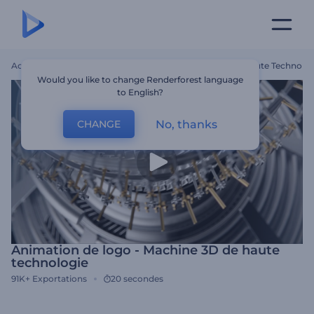
Accueil
Modèles
Animation De Logo - Machine 3D De Haute Technolog
Would you like to change Renderforest language
to English?
No, thanks
CHANGE
Animation de logo - Machine 3D de haute
technologie
91K+
Exportations
20 secondes