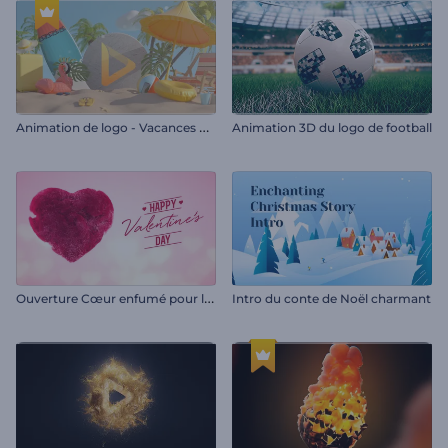
A
nimation de logo - Vacances d'été
Animation 3D du logo de football
O
uverture Cœur enfumé pour la Saint-Valentin
Intro du conte de Noël charmant