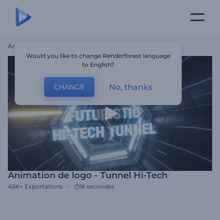
Accueil
Modèles
Animation De Logo - Tunnel Hi-Tech
Would you like to change Renderforest language
to English?
No, thanks
CHANGE
Animation de logo - Tunnel Hi-Tech
45K+
Exportations
16 secondes