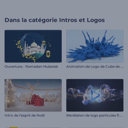
Dans la catégorie
Intros et Logos
A
nimation de Logo de Cube de Fumée qui s'Effondre
Ouverture - Ramadan Mubarak
R
évélation de logo particules fluides
Intro de l'esprit de Noël