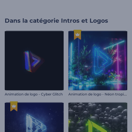
Dans la catégorie
Intros et Logos
A
nimation de logo - Néon tropical
Animation de logo - Cyber Glitch