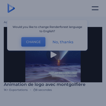
Accueil
Modèles
Animation De Logo Avec Montgolfière
Would you like to change Renderforest language
to English?
No, thanks
CHANGE
Animation de logo avec montgolfière
1K+
Exportations
8 secondes