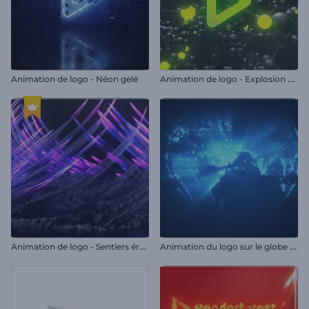
A
nimation de logo - Explosion moléculaire
Animation de logo - Néon gelé
A
nimation de logo - Sentiers éruptifs
A
nimation du logo sur le globe numérique