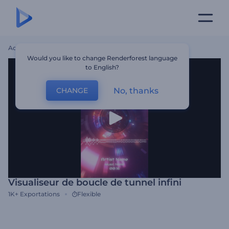
Accueil
Modèles
Visualiseur De Boucle De Tunnel Infini
Would you like to change Renderforest language
to English?
No, thanks
CHANGE
Visualiseur de boucle de tunnel infini
1K+
Exportations
Flexible