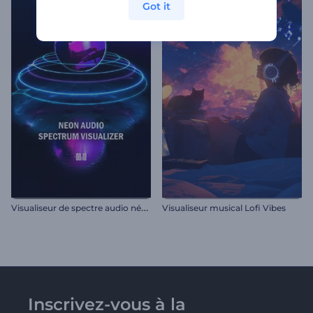
Got it
V
isualiseur de spectre audio néon
Visualiseur musical Lofi Vibes
Inscrivez-vous à la