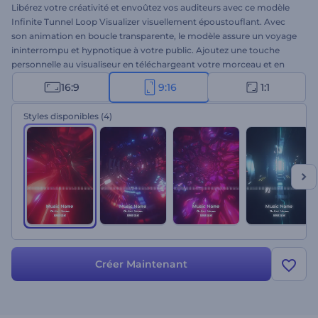
Libérez votre créativité et envoûtez vos auditeurs avec ce modèle
Infinite Tunnel Loop Visualizer visuellement époustouflant. Avec
son animation en boucle transparente, le modèle assure un voyage
ininterrompu et hypnotique à votre public. Ajoutez une touche
personnelle au visualiseur en téléchargeant votre morceau et en
sélectionnant l'un des styles correspondant à l'ambiance et au
16:9
9:16
1:1
genre de votre musique. Ce modèle est indispensable pour les
musiciens, les DJ et les créateurs de contenu qui souhaitent
Styles disponibles
(4)
améliorer l'impact visuel de leur musique. Créez maintenant et
transformez votre musique en une expérience audiovisuelle
fascinante !
Créer Maintenant