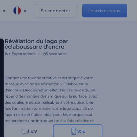
e
Se connecter
Inscrivez-vous
Révélation du logo par
éclaboussure d'encre
1K+
Exportations
5 secondes
Donnez une touche créative et artistique à votre
marque avec notre animation « Éclaboussure
d'encre ». Découvrez un effet d'encre fluide qui se
répand de manière dynamique sur la surface, avec
des couleurs personnalisables à votre guise. Une
fois l'animation terminée, votre logo apparaît de
façon nette et fluide. Idéal pour les marques qui
recherchent une introduction à la fois créative et
minimaliste. Personnalisez-la en quelques
16:9
9:16
secondes en ajoutant votre logo, le nom de votre