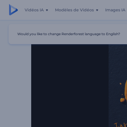
Vidéos IA
Modèles de Vidéos
Images IA
Accueil
Modèles
Révélation Du Logo Par Éclaboussure
Would you like to change Renderforest language to English?