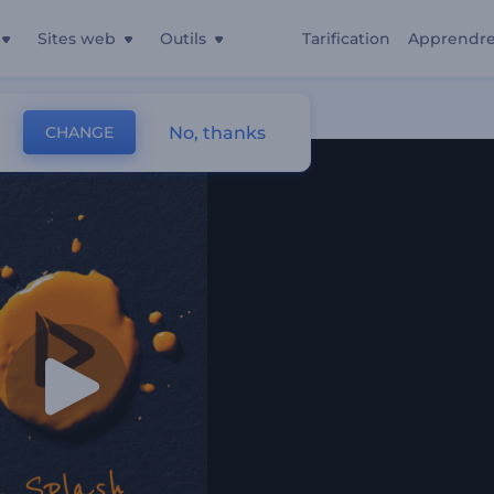
Sites web
Outils
Tarification
Apprendr
 D'encre
No, thanks
CHANGE