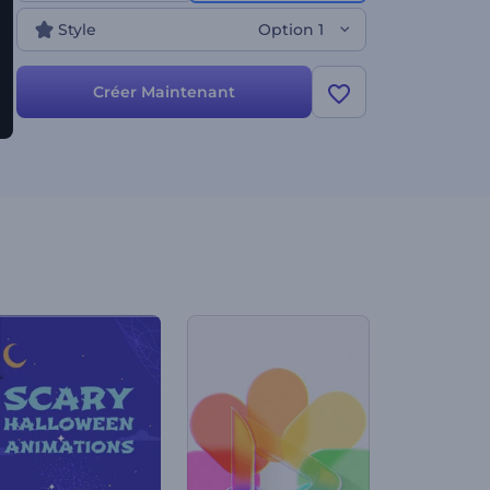
marque, votre slogan et une musique de fond.
Style
Option 1
Essayez-la dès maintenant !
Créer Maintenant