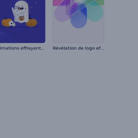
Animations effrayantes d'Halloween
Révélation de logo effet verre liquide