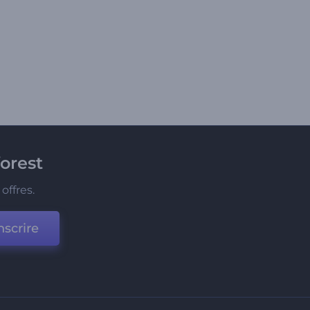
orest
offres.
nscrire