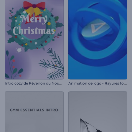
I
ntro cozy de Réveillon du Nouvel An
A
nimation de logo - Rayures tournantes