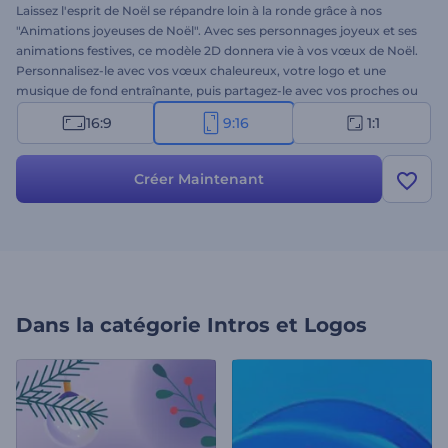
Laissez l'esprit de Noël se répandre loin à la ronde grâce à nos
"Animations joyeuses de Noël". Avec ses personnages joyeux et ses
animations festives, ce modèle 2D donnera vie à vos vœux de Noël.
Personnalisez-le avec vos vœux chaleureux, votre logo et une
musique de fond entraînante, puis partagez-le avec vos proches ou
sur les réseaux sociaux. Il est parfait pour les vidéos de vœux, les
16:9
9:16
1:1
invitations à des événements, les promotions saisonnières et
d'autres projets sur le thème de Noël. Créez dès maintenant et
répandez la joie !
Créer Maintenant
Dans la catégorie
Intros et Logos