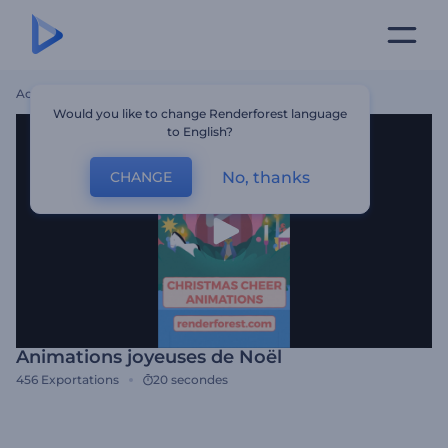
Accueil
Modèles
Animations Joyeuses De Noël
Would you like to change Renderforest language
to English?
No, thanks
CHANGE
Animations joyeuses de Noël
456
Exportations
20 secondes