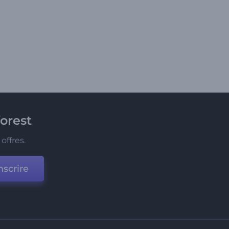
orest
offres.
nscrire