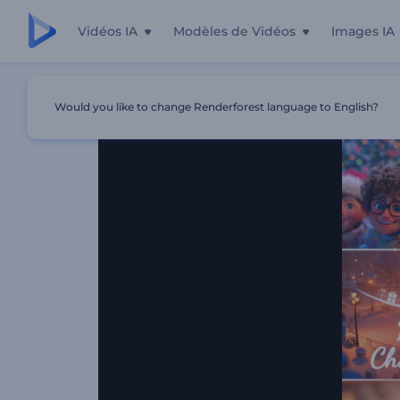
Vidéos IA
Modèles de Vidéos
Images IA
Accueil
Modèles
Pack De Personnages De Noël Gentils
Would you like to change Renderforest language to English?