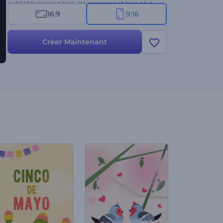
publicités saisonnières, les annonces et bien plus
encore. Essayez-le dès maintenant !
16:9
9:16
Créer Maintenant