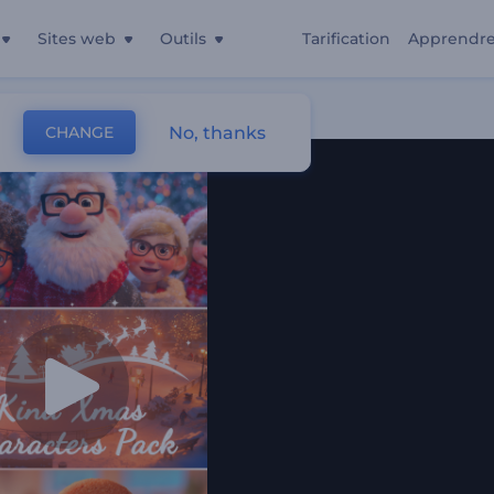
Sites web
Outils
Tarification
Apprendr
No, thanks
CHANGE