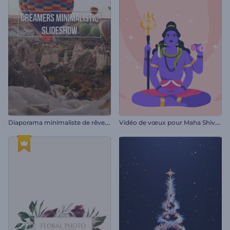
D
iaporama minimaliste de rêveurs
V
idéo de vœux pour Maha Shivratri