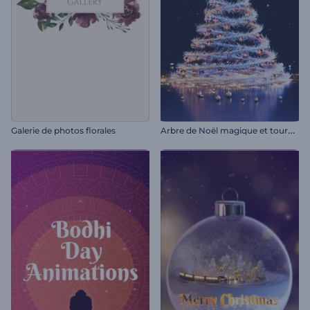
A
rbre de Noël magique et tournoyant
Galerie de photos florales