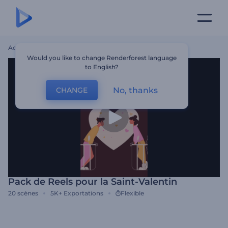
Accueil
Modèles
Pack De Reels Pour La Saint-Valentin
Would you like to change Renderforest language
to English?
No, thanks
CHANGE
Pack de Reels pour la Saint-Valentin
20
scènes
5K+
Exportations
Flexible