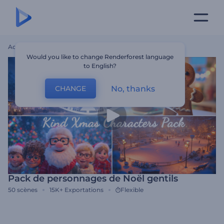
Accueil
Modèles
Pack De Personnages De Noël Gentils
Would you like to change Renderforest language
to English?
No, thanks
CHANGE
Pack de personnages de Noël gentils
50
scènes
15K+
Exportations
Flexible