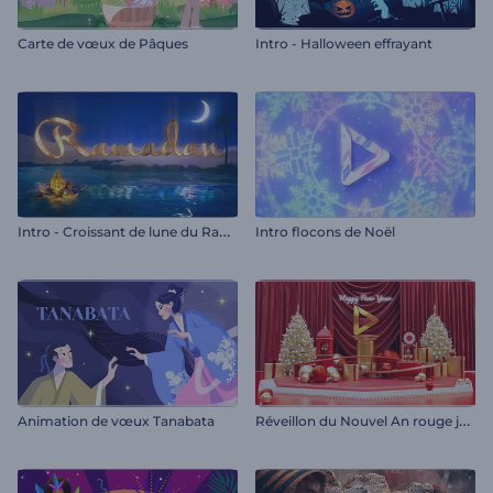
Carte de vœux de Pâques
Intro - Halloween effrayant
I
ntro - Croissant de lune du Ramadan
Intro flocons de Noël
R
éveillon du Nouvel An rouge jovial
Animation de vœux Tanabata