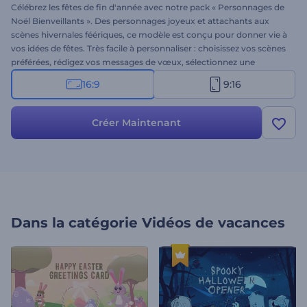
Célébrez les fêtes de fin d'année avec notre pack « Personnages de
Noël Bienveillants ». Des personnages joyeux et attachants aux
scènes hivernales féériques, ce modèle est conçu pour donner vie à
vos idées de fêtes. Très facile à personnaliser : choisissez vos scènes
préférées, rédigez vos messages de vœux, sélectionnez une
musique de fond et importez ou enregistrez votre voix off. Idéal
16:9
9:16
pour les vidéos de vœux, les invitations à des événements de fin
d'année, les publicités saisonnières, les annonces et bien plus
encore. Essayez-le dès maintenant !
Créer Maintenant
Dans la catégorie
Vidéos de vacances