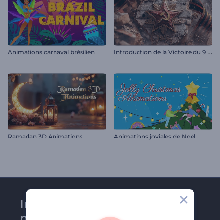
I
ntroduction de la Victoire du 9 Mai
Animations carnaval brésilien
Ramadan 3D Animations
Animations joviales de Noël
Inscrivez-vous à la
newsletter de