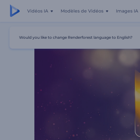
Vidéos IA
Modèles de Vidéos
Images IA
Accueil
Modèles
Typographie De Noël Scintillante
Would you like to change Renderforest language to English?