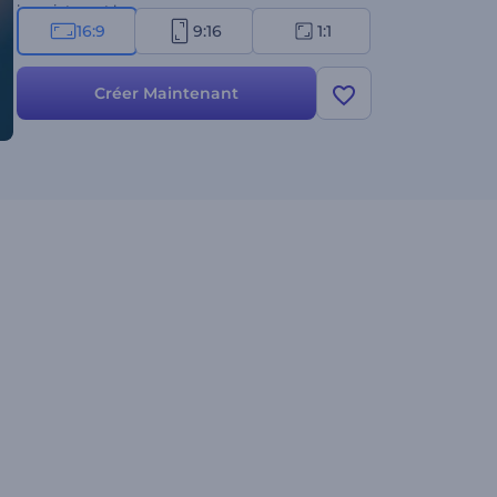
le maintenant !
16:9
9:16
1:1
Créer Maintenant