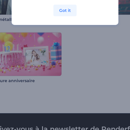
Got it
métalliques
Diaporama glitch
ure anniversaire
rivez-vous à la newsletter de Renderf