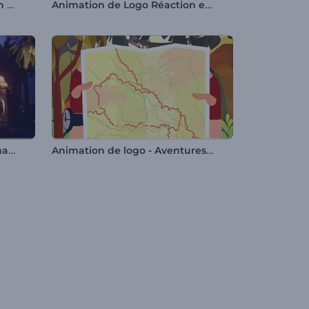
Animation de Logo Activation Technique
Animation de Logo Réaction en Chaîne
Intro nuit scintillante de Ramadan
Animation de logo - Aventures du randonneur