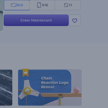
16:9
9:16
1:1
Créer Maintenant