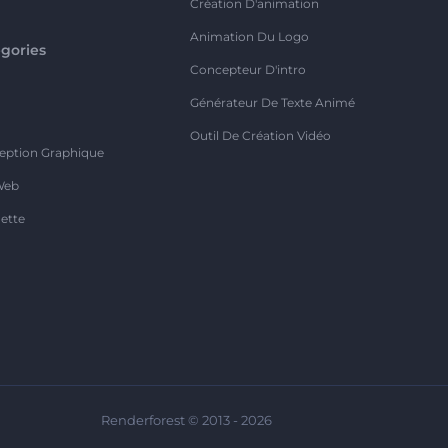
Création D'animation
Animation Du Logo
gories
Concepteur D'intro
o
Générateur De Texte Animé
Outil De Création Vidéo
eption Graphique
Web
ette
Renderforest © 2013 - 2026