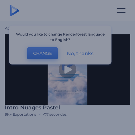
Accueil
Modèles
Intro Nuages Pastel
Would you like to change Renderforest language
to English?
No, thanks
CHANGE
Intro Nuages Pastel
9K+
Exportations
7 secondes