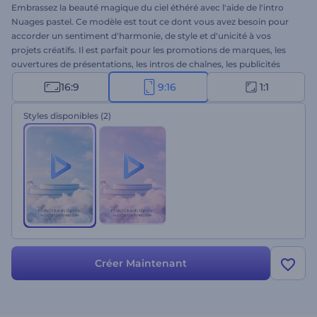
Embrassez la beauté magique du ciel éthéré avec l'aide de l'intro
Nuages pastel. Ce modèle est tout ce dont vous avez besoin pour
accorder un sentiment d'harmonie, de style et d'unicité à vos
projets créatifs. Il est parfait pour les promotions de marques, les
ouvertures de présentations, les intros de chaînes, les publicités
télévisées, et bien plus encore. Il suffit de faire glisser et de déposer
16:9
9:16
1:1
votre logo, d'insérer un slogan accrocheur et d'attendre une
minute pour profiter de votre animation vidéo professionnelle. Que
Styles disponibles
(2)
faut-il de plus pour couper le souffle ? Essayez-le maintenant !
Créer Maintenant