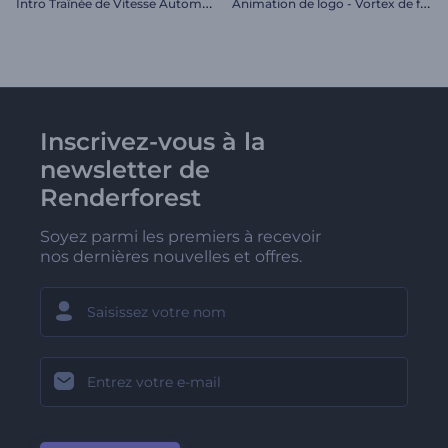
I
ntro Traînée de Vitesse Automobile
A
nimation de logo - Vortex de feu
Inscrivez-vous à la
newsletter de
Renderforest
Soyez parmi les premiers à recevoir
nos dernières nouvelles et offres.