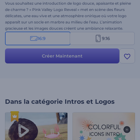
Vous souhaitez une introduction de logo douce, apaisante et pleine
de charme ? « Pink Valley Logo Reveal » met en scène des fleurs
délicates, une eau vive et une atmosphère onirique où votre logo
apparaît sur un socle en marbre au milieu de l’eau. L’animation
gracieuse et les images douces créent une ambiance relaxante.
Idéal pour des présentations de marque sophistiquées et sereines.
16:9
9:16
Personnalisez-le en quelques minutes en ajoutant votre logo, le
nom de votre marque, votre slogan et une musique de fond.
Essayez-le dès maintenant !
Créer Maintenant
Dans la catégorie
Intros et Logos