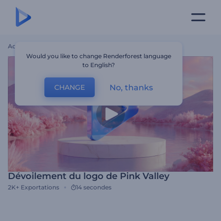
Accueil
Modèles
Dévoilement Du Logo De Pink Valley
Would you like to change Renderforest language
to English?
No, thanks
CHANGE
Dévoilement du logo de Pink Valley
2K+
Exportations
14 secondes