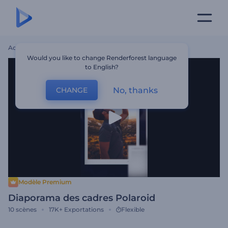
Accueil
Modèles
Diaporama Des Cadres Polaroid
Would you like to change Renderforest language
to English?
No, thanks
CHANGE
Modèle Premium
Diaporama des cadres Polaroid
10
scènes
17K+
Exportations
Flexible