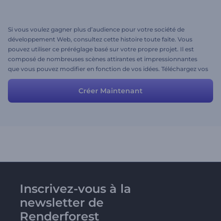
Si vous voulez gagner plus d’audience pour votre société de
développement Web, consultez cette histoire toute faite. Vous
pouvez utiliser ce préréglage basé sur votre propre projet. Il est
composé de nombreuses scènes attirantes et impressionnantes
que vous pouvez modifier en fonction de vos idées. Téléchargez vos
propres images, personnalisez les textes et les couleurs et profitez
de la vidéo promotionnelle de votre société de développement
Créer Maintenant
Web.
Inscrivez-vous à la
newsletter de
Renderforest