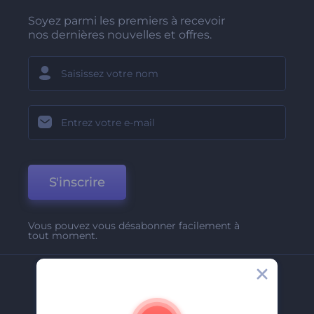
Soyez parmi les premiers à recevoir
nos dernières nouvelles et offres.
S'inscrire
Vous pouvez vous désabonner facilement à
tout moment.
Entreprise
A Propos De Nous