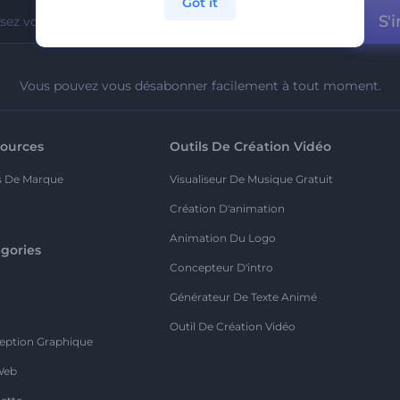
Got it
S'i
Vous pouvez vous désabonner facilement à tout moment.
ources
Outils De Création Vidéo
s De Marque
Visualiseur De Musique Gratuit
Création D'animation
Animation Du Logo
gories
Concepteur D'intro
o
Générateur De Texte Animé
Outil De Création Vidéo
eption Graphique
Web