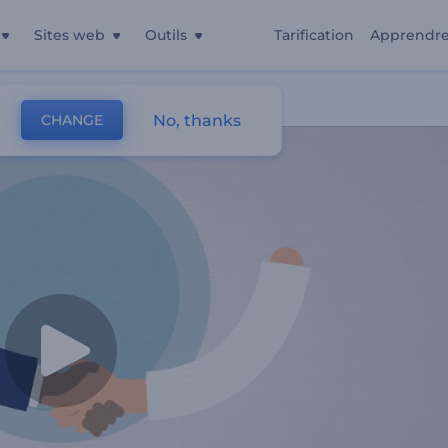
Sites web
Outils
Tarification
Apprendr
ptabilité
No, thanks
CHANGE