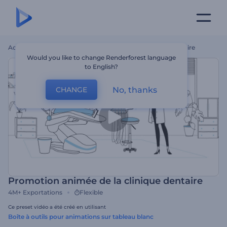
Accueil
Modèles
Promotion Animée De La Clinique Dentaire
Would you like to change Renderforest language
to English?
No, thanks
CHANGE
Promotion animée de la clinique dentaire
4M+
Exportations
Flexible
Ce preset vidéo a été créé en utilisant
Boîte à outils pour animations sur tableau blanc