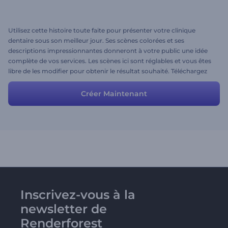
Utilisez cette histoire toute faite pour présenter votre clinique
dentaire sous son meilleur jour. Ses scènes colorées et ses
descriptions impressionnantes donneront à votre public une idée
complète de vos services. Les scènes ici sont réglables et vous êtes
libre de les modifier pour obtenir le résultat souhaité. Téléchargez
vos propres fichiers multimédias, personnalisez les textes et les
couleurs et votre vidéo promotionnelle de haute qualité est prête à
Créer Maintenant
l'emploi!
Inscrivez-vous à la
newsletter de
Renderforest