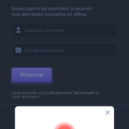
Soyez parmi les premiers à recevoir
nos dernières nouvelles et offres.
S'inscrire
Vous pouvez vous désabonner facilement à
tout moment.
Entreprise
A Propos De Nous