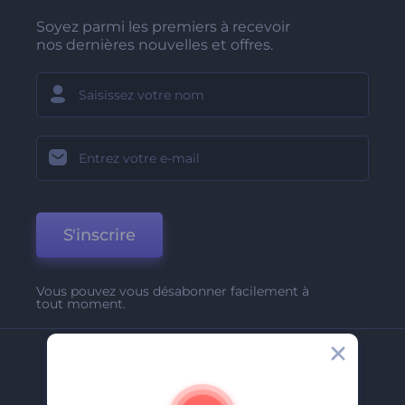
Soyez parmi les premiers à recevoir
nos dernières nouvelles et offres.
S'inscrire
Vous pouvez vous désabonner facilement à
tout moment.
Entreprise
A Propos De Nous