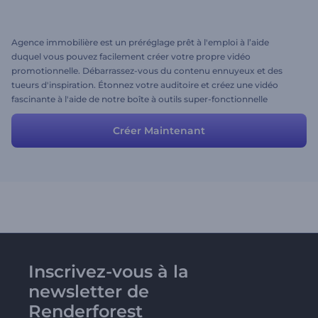
Agence immobilière est un préréglage prêt à l'emploi à l’aide
duquel vous pouvez facilement créer votre propre vidéo
promotionnelle. Débarrassez-vous du contenu ennuyeux et des
tueurs d'inspiration. Étonnez votre auditoire et créez une vidéo
fascinante à l'aide de notre boîte à outils super-fonctionnelle
contenant plus de 400 scènes interactives, y compris des
personnages, divers éléments, une typographie cinétique, des
Créer Maintenant
détenteurs de photo et vidéo, etc.
Inscrivez-vous à la
newsletter de
Renderforest