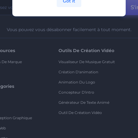
Got it
S'i
Vous pouvez vous désabonner facilement à tout moment.
ources
Outils De Création Vidéo
s De Marque
Visualiseur De Musique Gratuit
Création D'animation
Animation Du Logo
gories
Concepteur D'intro
o
Générateur De Texte Animé
Outil De Création Vidéo
eption Graphique
Web