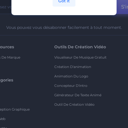
Got it
S'i
Vous pouvez vous désabonner facilement à tout moment.
ources
Outils De Création Vidéo
s De Marque
Visualiseur De Musique Gratuit
Création D'animation
Animation Du Logo
gories
Concepteur D'intro
o
Générateur De Texte Animé
Outil De Création Vidéo
eption Graphique
Web