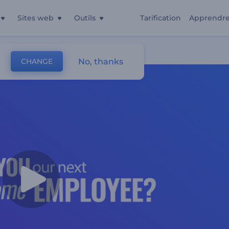
Sites web
Outils
Tarification
Apprendr
ste Vacant
No, thanks
CHANGE