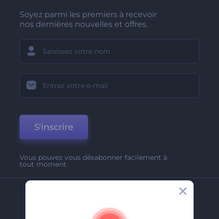
Soyez parmi les premiers à recevoir
nos dernières nouvelles et offres.
S'inscrire
Vous pouvez vous désabonner facilement à
tout moment.
Entreprise
A Propos De Nous