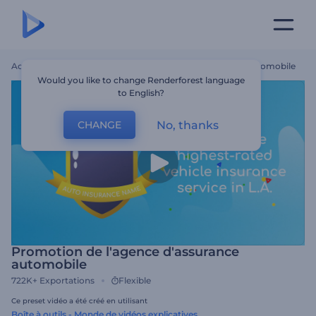
Accueil
Modèles
Promotion De L'agence D'assurance Automobile
Would you like to change Renderforest language
to English?
No, thanks
CHANGE
Promotion de l'agence d'assurance
automobile
722K+
Exportations
Flexible
Ce preset vidéo a été créé en utilisant
Boîte à outils - Monde de vidéos explicatives