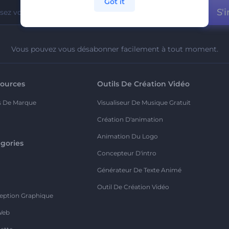
Got it
S'i
Vous pouvez vous désabonner facilement à tout moment.
ources
Outils De Création Vidéo
s De Marque
Visualiseur De Musique Gratuit
Création D'animation
Animation Du Logo
gories
Concepteur D'intro
o
Générateur De Texte Animé
Outil De Création Vidéo
eption Graphique
Web