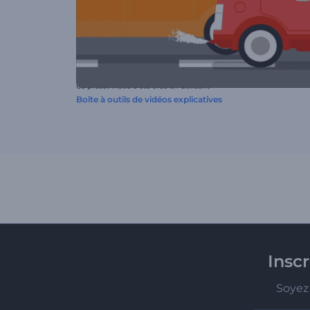
Ce preset vidéo a été créé en utilisant
Boîte à outils de vidéos explicatives
Insc
Soyez 