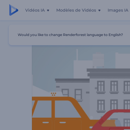
Vidéos IA
Modèles de Vidéos
Images IA
Accueil
Modèles
Service De Publicité Par Bannière
Would you like to change Renderforest language to English?