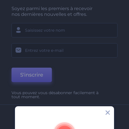
Soyez parmi les premiers à recevoir
nos dernières nouvelles et offres.
S'inscrire
Vous pouvez vous désabonner facilement à
tout moment.
Entreprise
A Propos De Nous