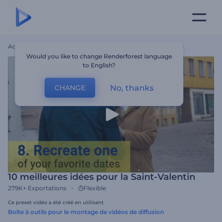
Accueil
Modèles
10 Meilleures Idées Pour La Saint-Valentin
Would you like to change Renderforest language
to English?
No, thanks
CHANGE
10 meilleures idées pour la Saint-Valentin
279K+
Exportations
Flexible
Ce preset vidéo a été créé en utilisant
Boîte à outils pour le montage de vidéos de diffusion